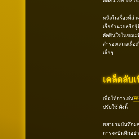
ตัดสินใจทำอะไร
หนึ่งในเรื่องที
เอื้ออำนวยหรือร
ตัดสินใจในขณะที
สำรองเสมอเผื่อเก
เล็กๆ
เคล็ดลับเ
เพื่อให้การเล่น
Wo
ปรับใช้ ดังนี้
พยายามบันทึกผลก
การจดบันทึกอย่า