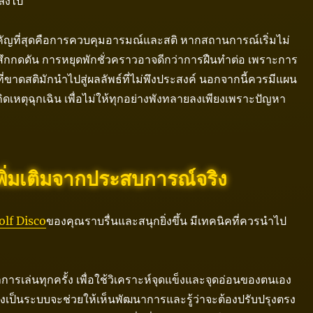
ลงไป
่สำคัญที่สุดคือการควบคุมอารมณ์และสติ หากสถานการณ์เริ่มไม่
ู้สึกกดดัน การหยุดพักชั่วคราวอาจดีกว่าการฝืนทำต่อ เพราะการ
่ขาดสติมักนำไปสู่ผลลัพธ์ที่ไม่พึงประสงค์ นอกจากนี้ควรมีแผน
ิดเหตุฉุกเฉิน เพื่อไม่ให้ทุกอย่างพังทลายลงเพียงเพราะปัญหา
พิ่มเติมจากประสบการณ์จริง
lf Disco
ของคุณราบรื่นและสนุกยิ่งขึ้น มีเทคนิคที่ควรนำไป
ารเล่นทุกครั้ง เพื่อใช้วิเคราะห์จุดแข็งและจุดอ่อนของตนเอง
งเป็นระบบจะช่วยให้เห็นพัฒนาการและรู้ว่าจะต้องปรับปรุงตรง