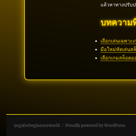
แล้วหาทางปรับปรุ
บทความที่
เลือกเล่นเฉพาะเก
มือใหม่หัดเล่นสล
เลือกเกมสล็อตอ
yogaforbeginnersworld
Proudly powered by WordPress