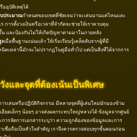
ออุบัติเหตุได้
ะงบประมาณ
กำหนดขอบเขตที่ชัดเจนว่าจะเล่นนานแค่ไหนและ
ร การตั้งวงเงินหรือเวลาที่จำกัดจะช่วยให้เราควบคุม
ึ้น และป้องกันไม่ให้เกิดปัญหาตามมาในภายหลัง
ูง
เมื่อพื้นฐานแน่นแล้ว ให้เริ่มเรียนรู้เคล็ดลับจากผู้ที่มี
คเหล่านี้มักจะไม่ปรากฏในคู่มือทั่วไป แต่เป็นสิ่งที่ได้จากการ
ังและจุดที่ต้องเน้นเป็นพิเศษ
เล่นหรือปฏิบัติกิจกรรม มีหลายจุดที่ผู้เล่นใหม่มักมองข้าม
ียดเล็กๆ น้อยๆ อาจส่งผลกระทบใหญ่หลวงได้ ข้อมูลจากศูนย์
ะการจัดการเอกสารระบุว่า ความถูกต้องของข้อมูลและการ
เชื่อถือเป็นหัวใจสำคัญ เราจึงควรตรวจสอบทุกขั้นตอนก่อน