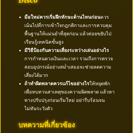
Disco
มือใหม่ควรเริ่มฝึกทักษะด้านไหนก่อน
ควร
เน้นไปที่การเข้าใจกฎกติกาและการควบคุม
พื้นฐานให้แม่นยำที่สุดก่อน แล้วค่อยขยับไป
เรียนรู้เทคนิคขั้นสูง
มีวิธีป้องกันความเสี่ยงระหว่างเล่นอย่างไร
การกำหนดวงเงินและเวลา รวมถึงการตรวจ
สอบอุปกรณ์อย่างสม่ำเสมอจะช่วยลดความ
เสี่ยงได้มาก
ถ้าทำผิดพลาดควรแก้ไขอย่างไร
ให้หยุดพัก
เพื่อทบทวนสาเหตุของความผิดพลาด แล้วหา
ทางปรับปรุงก่อนเริ่มใหม่ อย่ารีบร้อนจน
ไม่ทันระวังตัว
บทความที่เกี่ยวข้อง