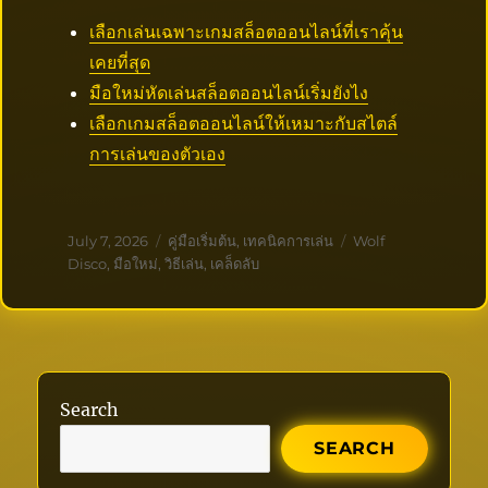
เลือกเล่นเฉพาะเกมสล็อตออนไลน์ที่เราคุ้น
เคยที่สุด
มือใหม่หัดเล่นสล็อตออนไลน์เริ่มยังไง
เลือกเกมสล็อตออนไลน์ให้เหมาะกับสไตล์
การเล่นของตัวเอง
Posted
Categories
Tags
July 7, 2026
คู่มือเริ่มต้น
,
เทคนิคการเล่น
Wolf
on
Disco
,
มือใหม่
,
วิธีเล่น
,
เคล็ดลับ
Search
SEARCH