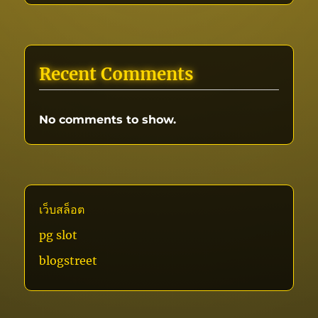
Recent Comments
No comments to show.
เว็บสล็อต
pg slot
blogstreet