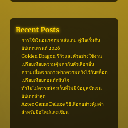
Recent Posts
การใช้เงินอนาคตมาเล่นเกม คู่มือเริ่มต้น
อัปเดตเทรนด์ 2026
Golden Dragon รีวิวและตัวอย่างใช้งาน
เปรียบเทียบความคุ้มค่ากับตัวเลือกอื่น
ความเสี่ยงจากการฝากความหวังไว้กับสล็อต
เปรียบเทียบก่อนตัดสินใจ
ทำไมไม่ควรสมัครเว็บที่ไม่มีข้อมูลชัดเจน
อัปเดตล่าสุด
Aztec Gems Deluxe วิธีเลือกอย่างคุ้มค่า
สำหรับมือใหม่และเซียน