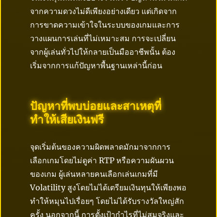
จากความดวงไม่ดีเพียงอย่างเดียว แต่เกิดจาก
การขาดความเข้าใจในระบบของเกมและการ
วางแผนการเล่นที่ไม่เหมาะสม การจะเปลี่ยน
จากผู้เล่นทั่วไปให้กลายเป็นมืออาชีพนั้น ต้อง
เริ่มจากการแก้ปัญหาพื้นฐานเหล่านี้ก่อน
ปัญหาที่พบบ่อยและสาเหตุที่
ทำให้เสียเงินฟรี
จุดเริ่มต้นของความผิดพลาดมักมาจากการ
เลือกเกมโดยไม่ดูค่า RTP หรือความผันผวน
ของเกม ผู้เล่นหลายคนเลือกเล่นเกมที่มี
Volatility สูงโดยไม่ได้เตรียมเงินทุนให้เพียงพอ
ทำให้หมุนไปเรื่อยๆ โดยไม่ได้รับรางวัลใหญ่สัก
ครั้ง นอกจากนี้ การตั้งเป้ากำไรที่ไม่สมจริงและ