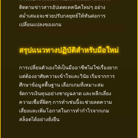
ติดตามข่าวสารอัปเดตเทคนิคใหม่ๆ อย่าง
สม่ำเสมอจะช่วยปรับกลยุทธ์ให้ทันต่อการ
เปลี่ยนแปลงของเกม
สรุปแนวทางปฏิบัติสำหรับมือใหม่
การเปลี่ยนตัวเองให้เป็นมืออาชีพไม่ใช่เรื่องยาก
แต่ต้องอาศัยความเข้าใจและวินัย เริ่มจากการ
ศึกษาข้อมูลพื้นฐาน เลือกเกมที่เหมาะสม
จัดการเงินทุนอย่างชาญฉลาด และหลีกเลี่ยง
ความเชื่อที่ผิดๆ การทำเช่นนี้จะช่วยลดความ
เสี่ยงและเพิ่มโอกาสในการทำกำไรจากเกม
สล็อตได้อย่างยั่งยืน