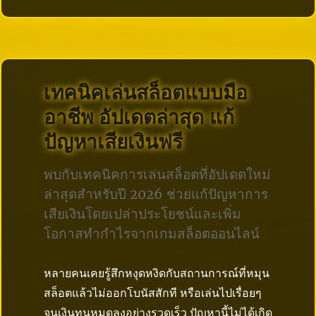
เทคนิคเล่นสล็อตแบบมือ
อาชีพ อัปเดตล่าสุด แก้
ปัญหาเสียเงินฟรี
พบกับเทคนิคการเล่นสล็อตที่อัปเดตใหม่
ล่าสุดสำหรับปี 2026 ช่วยแก้ปัญหาการ
เสียเงินโดยเปล่าประโยชน์และเพิ่ม
โอกาสทำกำไรจากเกมสล็อตออนไลน์
หลายคนเคยรู้สึกหงุดหงิดกับสถานการณ์ที่หมุน
สล็อตแล้วไม่ออกโบนัสสักที หรือเล่นไปเรื่อยๆ
จนเงินทุนหมดลงอย่างรวดเร็ว ปัญหานี้ไม่ได้เกิด