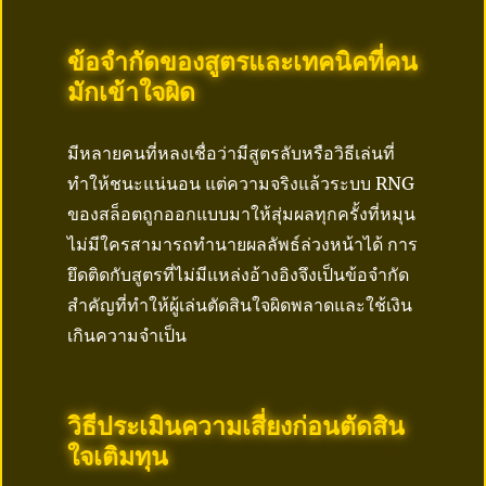
ข้อจำกัดของสูตรและเทคนิคที่คน
มักเข้าใจผิด
มีหลายคนที่หลงเชื่อว่ามีสูตรลับหรือวิธีเล่นที่
ทำให้ชนะแน่นอน แต่ความจริงแล้วระบบ RNG
ของสล็อตถูกออกแบบมาให้สุ่มผลทุกครั้งที่หมุน
ไม่มีใครสามารถทำนายผลลัพธ์ล่วงหน้าได้ การ
ยึดติดกับสูตรที่ไม่มีแหล่งอ้างอิงจึงเป็นข้อจำกัด
สำคัญที่ทำให้ผู้เล่นตัดสินใจผิดพลาดและใช้เงิน
เกินความจำเป็น
วิธีประเมินความเสี่ยงก่อนตัดสิน
ใจเติมทุน