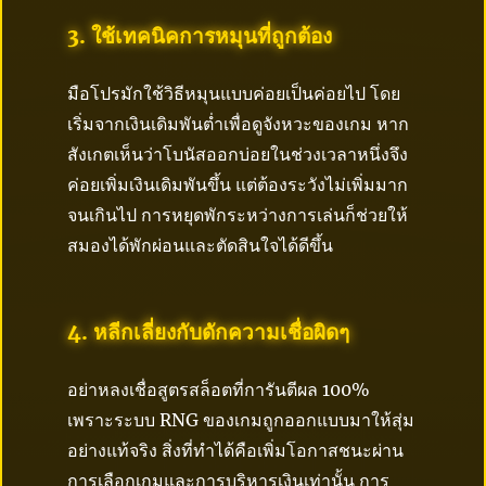
3. ใช้เทคนิคการหมุนที่ถูกต้อง
มือโปรมักใช้วิธีหมุนแบบค่อยเป็นค่อยไป โดย
เริ่มจากเงินเดิมพันต่ำเพื่อดูจังหวะของเกม หาก
สังเกตเห็นว่าโบนัสออกบ่อยในช่วงเวลาหนึ่งจึง
ค่อยเพิ่มเงินเดิมพันขึ้น แต่ต้องระวังไม่เพิ่มมาก
จนเกินไป การหยุดพักระหว่างการเล่นก็ช่วยให้
สมองได้พักผ่อนและตัดสินใจได้ดีขึ้น
4. หลีกเลี่ยงกับดักความเชื่อผิดๆ
อย่าหลงเชื่อสูตรสล็อตที่การันตีผล 100%
เพราะระบบ RNG ของเกมถูกออกแบบมาให้สุ่ม
อย่างแท้จริง สิ่งที่ทำได้คือเพิ่มโอกาสชนะผ่าน
การเลือกเกมและการบริหารเงินเท่านั้น การ