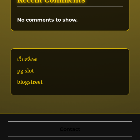
No comments to show.
เว็บสล็อต
pg slot
blogstreet
Contact