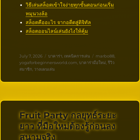
วิธีเล่นสล็อตเข้าใจง่ายทุกขั้นตอนก่อนเริ่ม
หมุนวงล้อ
สล็อตคืออะไร จากอดีตสู่ดิจิทัล
สล็อตออนไลน์เล่นยังไงให้คุ้ม
Posted
Categories
Tags
July 7, 2026
บาคาร่า
,
เทคนิคการเล่น
marbo88
,
on
yogaforbeginnersworld.com
,
บาคาร่ามือใหม่
,
รีวิว
สมาชิก
,
วางแผนเล่น
Fruit Party กลยุทธ์ระยะ
ยาว ที่มือใหม่ต้องรู้ก่อนลง
สนามจริง