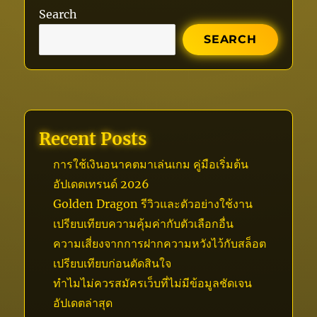
Search
SEARCH
Recent Posts
การใช้เงินอนาคตมาเล่นเกม คู่มือเริ่มต้น
อัปเดตเทรนด์ 2026
Golden Dragon รีวิวและตัวอย่างใช้งาน
เปรียบเทียบความคุ้มค่ากับตัวเลือกอื่น
ความเสี่ยงจากการฝากความหวังไว้กับสล็อต
เปรียบเทียบก่อนตัดสินใจ
ทำไมไม่ควรสมัครเว็บที่ไม่มีข้อมูลชัดเจน
อัปเดตล่าสุด