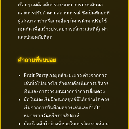
เรื่อยๆ แต่ต้องมีการวางแผน การประเมินผล
และการปรับตัวตามสถานการณ์ ซึ่งเป็นทักษะที่
ผู้เล่นบาคาร่าหรือเกมอื่นๆ ก็ควรนำมาปรับใช้
เช่นกัน เพื่อสร้างประสบการณ์การเล่นที่คุ้มค่า
และปลอดภัยที่สุด
คำถามที่พบบ่อย
Fruit Party กลยุทธ์ระยะยาว ต่างจากการ
เล่นทั่วไปอย่างไร คำตอบคือเน้นการบริหาร
เงินและการวางแผนมากกว่าการเสี่ยงดวง
มือใหม่จะเริ่มฝึกฝนกลยุทธ์นี้ได้อย่างไร ควร
เริ่มจากการบันทึกผลการเล่นและตั้งเป้า
หมายรายวันหรือรายสัปดาห์
มีเครื่องมือใดบ้างที่ช่วยในการวิเคราะห์เกม