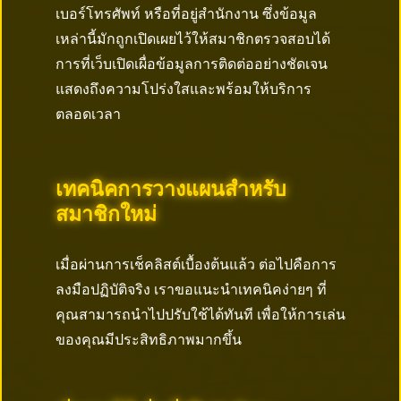
เบอร์โทรศัพท์ หรือที่อยู่สำนักงาน ซึ่งข้อมูล
เหล่านี้มักถูกเปิดเผยไว้ให้สมาชิกตรวจสอบได้
การที่เว็บเปิดเผื่อข้อมูลการติดต่ออย่างชัดเจน
แสดงถึงความโปร่งใสและพร้อมให้บริการ
ตลอดเวลา
เทคนิคการวางแผนสำหรับ
สมาชิกใหม่
เมื่อผ่านการเช็คลิสต์เบื้องต้นแล้ว ต่อไปคือการ
ลงมือปฏิบัติจริง เราขอแนะนำเทคนิคง่ายๆ ที่
คุณสามารถนำไปปรับใช้ได้ทันที เพื่อให้การเล่น
ของคุณมีประสิทธิภาพมากขึ้น