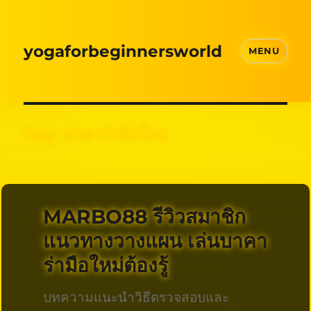
yogaforbeginnersworld
MENU
Tag:
บาคาร่ามือใหม่
MARBO88 รีวิวสมาชิก
แนวทางวางแผน เล่นบาคา
ร่ามือใหม่ต้องรู้
บทความแนะนำวิธีตรวจสอบและ