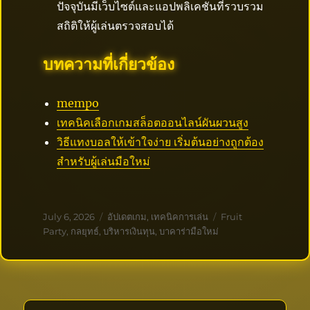
ปัจจุบันมีเว็บไซต์และแอปพลิเคชันที่รวบรวม
สถิติให้ผู้เล่นตรวจสอบได้
บทความที่เกี่ยวข้อง
mempo
เทคนิคเลือกเกมสล็อตออนไลน์ผันผวนสูง
วิธีแทงบอลให้เข้าใจง่าย เริ่มต้นอย่างถูกต้อง
สำหรับผู้เล่นมือใหม่
Posted
Categories
Tags
July 6, 2026
อัปเดตเกม
,
เทคนิคการเล่น
Fruit
on
Party
,
กลยุทธ์
,
บริหารเงินทุน
,
บาคาร่ามือใหม่