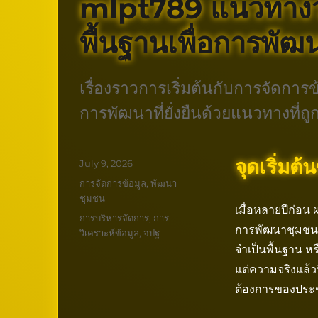
mlpt789 แนวทางว
พื้นฐานเพื่อการพั
เรื่องราวการเริ่มต้นกับการจัดกา
การพัฒนาที่ยั่งยืนด้วยแนวทางที่ถู
จุดเริ่มต
Posted
July 9, 2026
on
Categories
การจัดการข้อมูล
,
พัฒนา
ชุมชน
เมื่อหลายปีก่อน
Tags
การบริหารจัดการ
,
การ
การพัฒนาชุมชนใ
วิเคราะห์ข้อมูล
,
จปฐ
จำเป็นพื้นฐาน หรื
แต่ความจริงแล้ว
ต้องการของประช